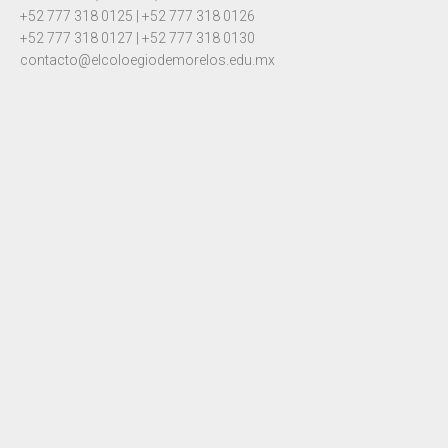
+52 777 318 0125 | +52 777 318 0126
+52 777 318 0127 | +52 777 318 0130
contacto@elcoloegiodemorelos.edu.mx