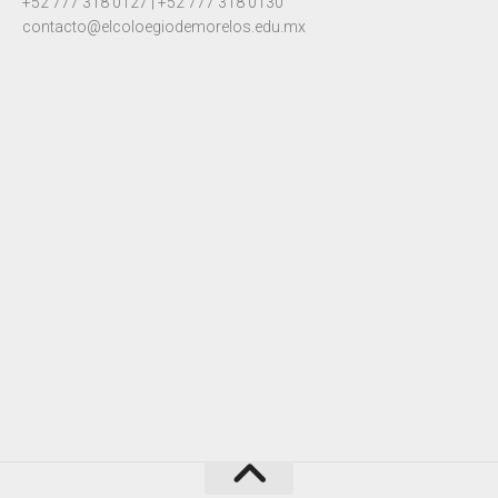
+52 777 318 0127 | +52 777 318 0130
contacto@elcoloegiodemorelos.edu.mx