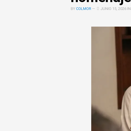
COOPERACIÓN
BY
COLMOR
—
JUNIO 15, 2026 I
INTERINSTITUCIONAL
ÓRGANOS
UNIDAD
COLEGIADOS
DE
IGUALD
DE
GÉNERO
UNIDAD
DE
EVALUA
Y
CONTR