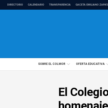
Skip
DIRECTORIO
CALENDARIO
TRANSPARENCIA
GACETA EMILIANO ZAPAT
to
content
SOBRE EL COLMOR
OFERTA EDUCATIVA
DIRECTORIO
PROGRAMAS
El Colegi
PROFESORADO
EDUCACIÓN
DE
CONTINUA
TIEMPO
homenaje 
COMPLETO