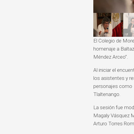
El Colegio de More
homenaje a Baltaz
Méndez Arceo”.
Al iniciar el encue
los asistentes y r
personajes como Ba
Tlaltenango.
La sesión fue mod
Magaly Vásquez Mon
Arturo Torres Romer