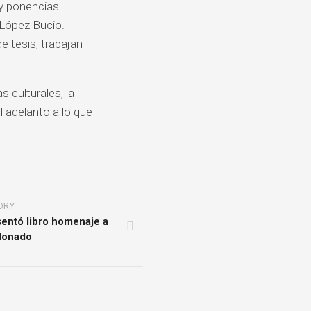
 y ponencias
 López Bucio.
e tesis, trabajan
 culturales, la
el adelanto a lo que
ORY
sentó libro homenaje a
donado