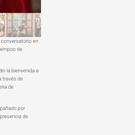
n conversatorio en
tiempos de
dio la bienvenida a
a través de
eria de
mpañado por
 presencia de