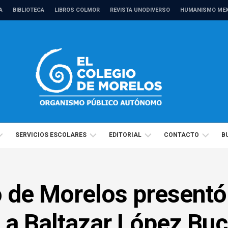
A
BIBLIOTECA
LIBROS COLMOR
REVISTA UNODIVERSO
HUMANISMO MEX
SERVICIOS ESCOLARES
EDITORIAL
CONTACTO
B
CALENDARIO
MANUALES
DIRECTORIO
MAESTRÍAS
ANTROPOLOGÍA
ESCOLAR
o de Morelos presentó
ACADÉMICO
REVISTAS
TRÁMITES
DOCTORADOS
CIENCIAS
ANTROPOLOGÍA
Y
POLÍTICAS
ADMINISTRATIVO
COMPRENSIÓN
a Baltazar López Buc
Y
CIENCIAS
PRESENTACIÓN
2026
DE
SOCIALES
POLÍTICAS