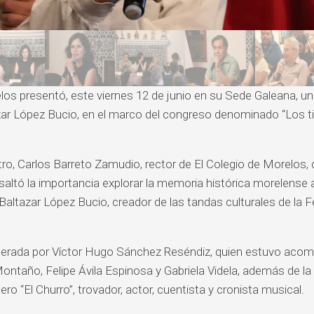
los presentó, este viernes 12 de junio en su Sede Galeana, u
ar López Bucio, en el marco del congreso denominado “Los 
ntro, Carlos Barreto Zamudio, rector de El Colegio de Morelos, 
esaltó la importancia explorar la memoria histórica morelense 
ltazar López Bucio, creador de las tandas culturales de la F
erada por Víctor Hugo Sánchez Reséndiz, quien estuvo aco
taño, Felipe Ávila Espinosa y Gabriela Videla, además de la
o “El Churro”, trovador, actor, cuentista y cronista musical.