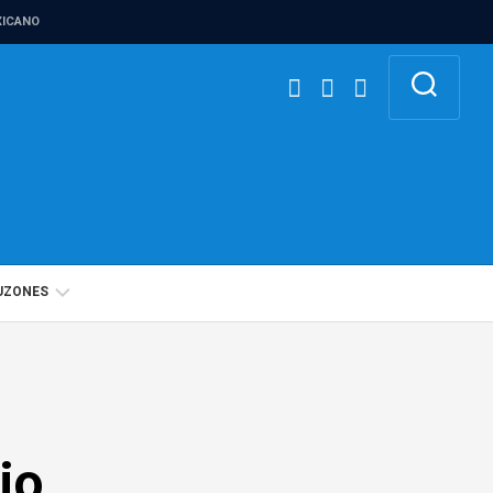
ICANO
UZONES
BUZÓN
IGUALDAD
DE
GÉNERO
io
BUZÓN