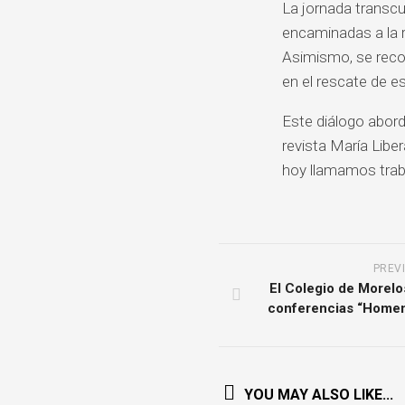
La jornada transc
encaminadas a la r
Asimismo, se recon
en el rescate de e
Este diálogo abord
revista María Liber
hoy llamamos trab
PREV
El Colegio de Morelo
conferencias “Homen
YOU MAY ALSO LIKE...