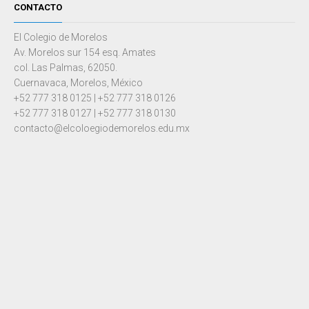
CONTACTO
El Colegio de Morelos
Av. Morelos sur 154 esq. Amates
col. Las Palmas, 62050.
Cuernavaca, Morelos, México
+52 777 318 0125 | +52 777 318 0126
+52 777 318 0127 | +52 777 318 0130
contacto@elcoloegiodemorelos.edu.mx