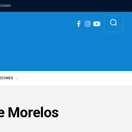
ICANO
UZONES
BUZÓN
IGUALDAD
de Morelos
DE
GÉNERO
BUZÓN