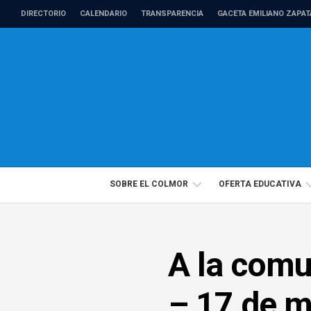
Skip
DIRECTORIO
CALENDARIO
TRANSPARENCIA
GACETA EMILIANO ZAPAT
to
content
SOBRE EL COLMOR
OFERTA EDUCATIVA
DIRECTORIO
PROGRAMAS
A la comu
PROFESORADO
EDUCACIÓN
DE
CONTINUA
TIEMPO
– 17 de 
COMPLETO