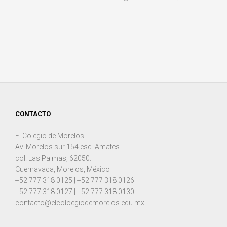
CONTACTO
El Colegio de Morelos
Av. Morelos sur 154 esq. Amates
col. Las Palmas, 62050.
Cuernavaca, Morelos, México
+52 777 318 0125 | +52 777 318 0126
+52 777 318 0127 | +52 777 318 0130
contacto@elcoloegiodemorelos.edu.mx