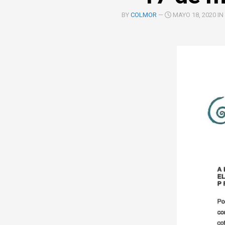
COOPERACIÓN
BY
COLMOR
—
MAYO 18, 2020 IN
INTERINSTITUCIONAL
ÓRGANOS
UNIDAD
COLEGIADOS
DE
IGUALD
DE
GÉNERO
UNIDAD
DE
EVALUA
Y
CONTR