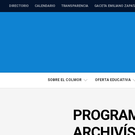
Skip
DIRECTORIO
CALENDARIO
TRANSPARENCIA
GACETA EMILIANO ZAPAT
to
content
SOBRE EL COLMOR
OFERTA EDUCATIVA
DIRECTORIO
PROGRAMAS
PROGRAM
PROFESORADO
EDUCACIÓN
DE
CONTINUA
TIEMPO
ARCHIVÍS
COMPLETO