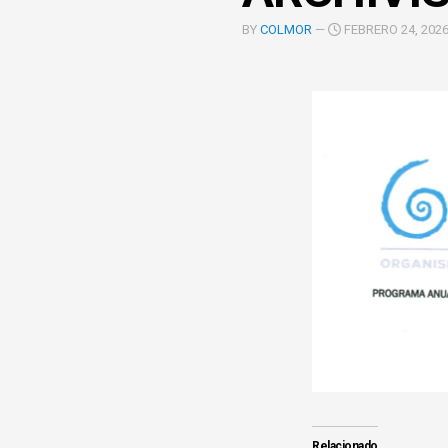
COOPERACIÓN
BY
COLMOR
—
FEBRERO 24, 2026
INTERINSTITUCIONAL
ÓRGANOS
UNIDAD
COLEGIADOS
DE
IGUALD
DE
GÉNERO
UNIDAD
DE
EVALUA
Y
CONTR
Relacionado