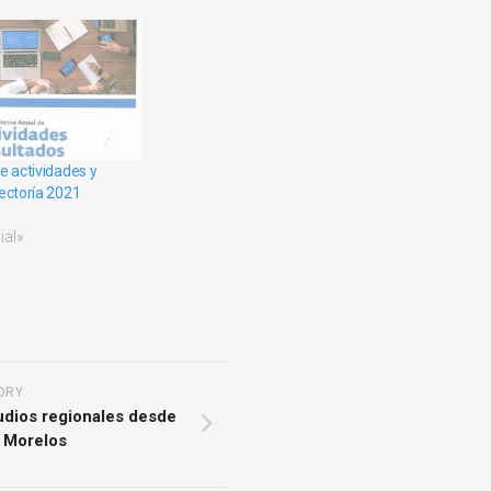
e actividades y
ectoría 2021
ial»
ORY
tudios regionales desde
e Morelos