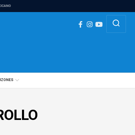
ICANO
UZONES
BUZÓN
IGUALDAD
ROLLO
DE
GÉNERO
BUZÓN